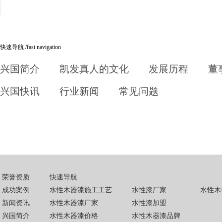
快速导航 /
fast navigation
近日，春节当日上映的著名国产科幻电影
余饭后的话题，上映十五天，票房突破40
兴国简介
凯发真人的文化
发展历程
董
了里程碑式的意义，是部叫好又叫座的佳
应造景涂料的涂料供应商，青岛兴国水漆
兴国快讯
行业新闻
常见问题
青岛家具企业转型出路在何处？兴国
着“保护地球”的使命。
12月16日，青岛家具协会第五届会员大
水漆作为青岛家具协会的常务理事单位，
力青岛家具企业健康、稳定、持续发展的
水性漆和清水漆有什么差别
由于区域和语言习惯的问题，当然，油漆
荣誉资质
快速导航
富的油漆施工人员，我担心是不可能告诉
成功案例
水性木器漆施工工艺
水性漆厂家
水性木
两天前遇到过这样的问题。一位朋友问我
新闻资讯
水性木器漆厂家
水性漆加盟
钟，从未说过详细的差异。
兴国简介
水性木器漆价格
水性木器漆品牌