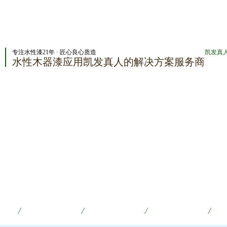
专注水性漆21年 · 匠心良心质造
凯发真
水性木器漆应用凯发真人的解决方案服务商
漆
/
荣誉资质
/
典型案例
/
新闻资讯
/