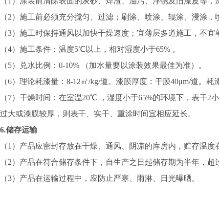
（
1
）
涂装前清除表面的灰砂、焊渣、油污、浮锈及旧漆皮等
，
（
2
）
施工前必须充分搅匀、过滤
；
刷涂、喷涂、辊涂、浸涂，
（
3
）
施工时保持通风以加快干燥速度；宜薄层多道施工，不宜
（
4
）
施工条件：温度
5
℃以上，相对湿度小于65% 。
（
5
）
兑水比例：
0-1
0
% （加水量要以涂装效果最佳为准）。
（
6
）
理论耗漆量：
8-12㎡/kg/道。漆膜厚度：干膜40μm
（
7
）
干燥时间：在室温
2
0
℃ ，湿度小于65%的环境下，表干
2
过大或漆膜较厚，则表干、实干、重涂时间宜相应延长。
6.
储存运输
（
1
）
产品应密封存放在干燥
、
通风
、阴凉的
库房内，贮存温度
（
2
）
产品在符合
储存
条件下，自生产之日起
储存
期为半年，超
（
3
）
产品在运输过程中，应防止严寒、雨淋、日光曝晒
。