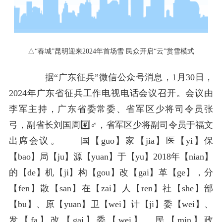
△“春城”昆明迎来2024年首场雪 民众开启“云”赏雪模式
据“广东征兵”微信公众号消息，1月30日，
2024年广东省征兵工作电视电话会议召开。会议由
李军主持，广东省委常委、省军区少将司令员张
弓，副省长刘国周#️⃣♂️，省军区少将副司令员于福文
出席会议。 国【guo】家【jia】医【yi】保
【bao】局【ju】源【yuan】于【yu】2018年【nian】
的【de】机【ji】构【gou】改【gai】革【ge】，分
【fen】散【san】在【zai】人【ren】社【she】部
【bu】、原【yuan】卫【wei】计【ji】委【wei】、
发【fa】改【gai】委【wei】、民【min】政