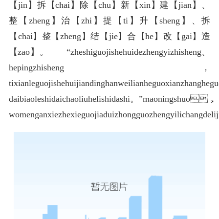
【jin】拆【chai】除【chu】新【xin】建【jian】、
整【zheng】治【zhi】提【ti】升【sheng】、拆
【chai】整【zheng】结【jie】合【he】改【gai】造
【zao】。 “zheshiguojishehuidezhengyizhisheng、
hepingzhisheng，
tixianleguojishehuijiandinghanweilianheguoxianzhanghe
daibiaoleshidaichaoliuhelishidashi。”maoningshuo，
womenganxiezhexieguojiaduizhongguozhengyilichangdel