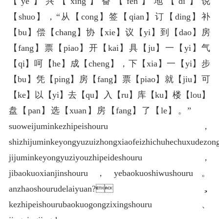
【ye】兴【xing】奋【fen】地【di】说
【shuo】，“从【cong】签【qian】订【ding】补
【bu】偿【chang】协【xie】议【yi】到【dao】房
【fang】票【piao】开【kai】具【ju】一【yi】气
【qi】呵【he】成【cheng】，下【xia】一【yi】步
【bu】凭【ping】房【fang】票【piao】就【jiu】可
【ke】以【yi】去【qu】入【ru】库【ku】楼【lou】
盘【pan】选【xuan】房【fang】了【le】。”
suoweijuminkezhipeishouru，
shizhijuminkeyongyuzuizhongxiaofeizhichuhechuxudezo
jijuminkeyongyuziyouzhipeideshouru，
jibaokuoxianjinshouru，yebaokuoshiwushouru。
anzhaoshourudelaiyuan?，
kezhipeishourubaokuogongzixingshouru、