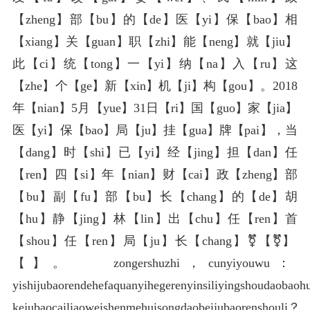
【zheng】部【bu】的【de】医【yi】保【bao】相
【xiang】关【guan】职【zhi】能【neng】就【jiu】
此【ci】统【tong】一【yi】纳【na】入【ru】这
【zhe】个【ge】新【xin】机【ji】构【gou】。2018
年【nian】5月【yue】31日【ri】国【guo】家【jia】
医【yi】保【bao】局【ju】挂【gua】牌【pai】，当
【dang】时【shi】已【yi】经【jing】担【dan】任
【ren】四【si】年【nian】财【cai】政【zheng】部
【bu】副【fu】部【bu】长【chang】的【de】胡
【hu】静【jing】林【lin】出【chu】任【ren】首
【shou】任【ren】局【ju】长【chang】⚧【⚧】️
【️】。 zongershuzhi，cunyiyouwu：
yishijubaorendehefaquanyihegerenyinsiliyingshoudaobao
kejubaocailiaoweishenmehuisongdaobeijubaorenshouli？