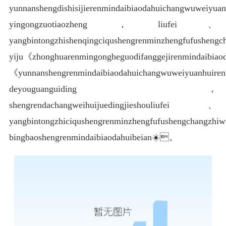
yunnanshengdishisijierenmindaibiaodahuichangwuweiyuan
yingongzuotiaozheng，liufei、
yangbintongzhishenqingciqushengrenminzhengfufusheng
yiju《zhonghuarenmingongheguodifanggejirenmindaibiaod
《yunnanshengrenmindaibiaodahuichangwuweiyuanhuiren
deyouguanguiding，
shengrendachangweihuijuedingjieshouliufei、
yangbintongzhiciqushengrenminzhengfufushengchangz
bingbaoshengrenmindaibiaodahuibeian☀️。