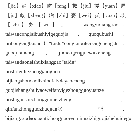
【jia】消【xiao】防【fang】救【jiu】援【yuan】局
【ju】政【zheng】治【zhi】委【wei】员【yuan】职
【zhi】务【wu】。 wangyiqiangtiao，
taiwanconglaibushiyigeguojia，guoqubushi，
jinhougengbushi！“taidu”conglaibukenengchengshi，
guoqubuneng，jinhougengjuewukeneng！
taiwandaoneishuixianggao“taidu”，
jiushifenliezhongguoguotu，
bijiangshoudaolishihefalvdeyancheng。
guojishangshuiyaoweifanyigezhongguoyuanze，
jiushiganshezhongguoneizheng、
qinfanzhongguozhuquan㊗️，
bijiangzaodaoquantizhongguorenminnaizhiguojishehuide