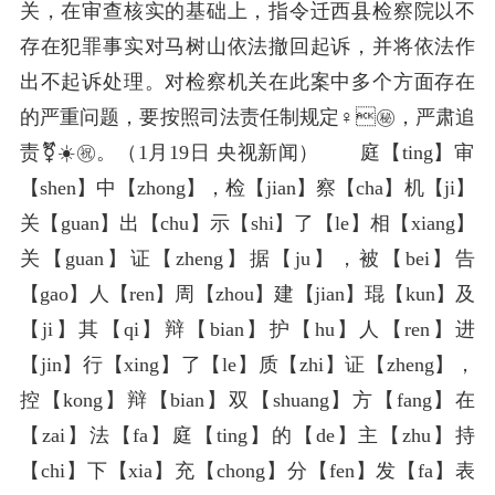
关，在审查核实的基础上，指令迁西县检察院以不
存在犯罪事实对马树山依法撤回起诉，并将依法作
出不起诉处理。对检察机关在此案中多个方面存在
的严重问题，要按照司法责任制规定♀️㊙️，严肃追
责⚧️☀️㊗️。（1月19日 央视新闻） 庭【ting】审
【shen】中【zhong】，检【jian】察【cha】机【ji】
关【guan】出【chu】示【shi】了【le】相【xiang】
关【guan】证【zheng】据【ju】，被【bei】告
【gao】人【ren】周【zhou】建【jian】琨【kun】及
【ji】其【qi】辩【bian】护【hu】人【ren】进
【jin】行【xing】了【le】质【zhi】证【zheng】，
控【kong】辩【bian】双【shuang】方【fang】在
【zai】法【fa】庭【ting】的【de】主【zhu】持
【chi】下【xia】充【chong】分【fen】发【fa】表