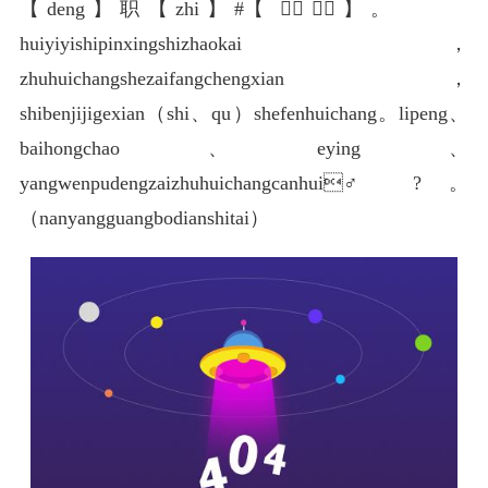
【deng】职【zhi】#️【️】⃣【⃣】。
huiyiyishipinxingshizhaokai，
zhuhuichangshezaifangchengxian，
shibenjijigexian（shi、qu）shefenhuichang。lipeng、
baihongchao、eying、
yangwenpudengzaizhuhuichangcanhui♂️?。
（nanyangguangbodianshitai）