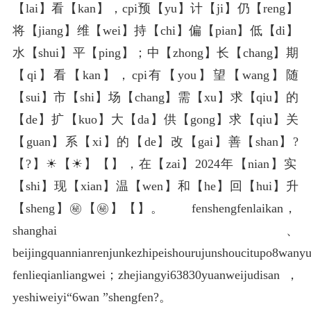
【lai】看【kan】，cpi预【yu】计【ji】仍【reng】
将【jiang】维【wei】持【chi】偏【pian】低【di】
水【shui】平【ping】；中【zhong】长【chang】期
【qi】看【kan】，cpi有【you】望【wang】随
【sui】市【shi】场【chang】需【xu】求【qiu】的
【de】扩【kuo】大【da】供【gong】求【qiu】关
【guan】系【xi】的【de】改【gai】善【shan】?
【?】☀【☀】️【️】，在【zai】2024年【nian】实
【shi】现【xian】温【wen】和【he】回【hui】升
【sheng】㊙【㊙】️【️】。 fenshengfenlaikan，
shanghai、
beijingquannianrenjunkezhipeishourujunshoucitupo8wan
fenlieqianliangwei；zhejiangyi63830yuanweijudisan，
yeshiweiyi“6wan ”shengfen?。