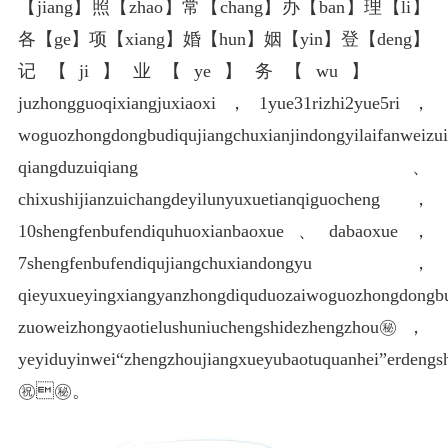
【jiang】照【zhao】常【chang】办【ban】理【li】
各【ge】项【xiang】婚【hun】姻【yin】登【deng】
记【ji】业【ye】务【wu】
juzhongguoqixiangjuxiaoxi，1yue31rizhi2yue5ri，
woguozhongdongbudiqujiangchuxianjindongyilaifanweiz
qiangduzuiqiang、
chixushijianzuichangdeyilunyuxuetianqiguocheng，
10shengfenbufendiquhuoxianbaoxue、dabaoxue，
7shengfenbufendiqujiangchuxiandongyu，
qieyuxueyingxiangyanzhongdiquduozaiwoguozhongdongb
zuoweizhongyaotielushuniuchengshidezhengzhou㊙️，
yeyiduyinwei“zhengzhoujiangxueyubaotuquanhei”erdengs
㊗️㊙️。