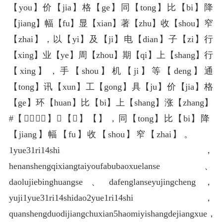
【you】价【jia】格【ge】同【tong】比【bi】降
【jiang】幅【fu】显【xian】著【zhu】收【shou】窄
【zhai】，以【yi】及【ji】电【dian】子【zi】行
【xing】业【ye】周【zhou】期【qi】上【shang】行
【xing】，手【shou】机【ji】等【deng】通
【tong】讯【xun】工【gong】具【ju】价【jia】格
【ge】环【huan】比【bi】上【shang】涨【zhang】
#️【️】⃣【⃣】❤【❤】️【️】，同【tong】比【bi】降
【jiang】幅【fu】收【shou】窄【zhai】。
1yue31ri14shi，
henanshengqixiangtaiyoufabubaoxuelanse、
daolujiebinghuangse、dafenglanseyujingcheng，
yuji1yue31ri14shidao2yue1ri14shi，
quanshengduodijiangchuxian5haomiyishangdejiangxue，