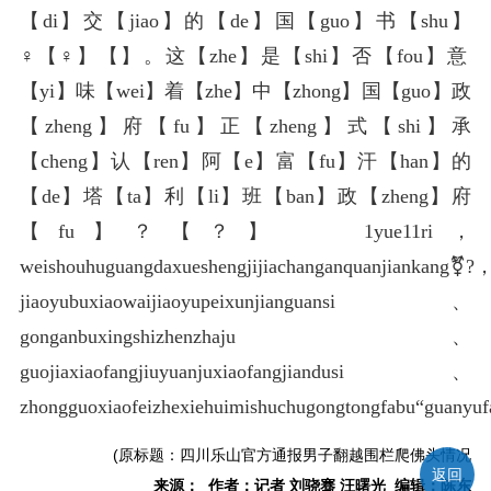
【di】交【jiao】的【de】国【guo】书【shu】
♀【♀】️【️】。这【zhe】是【shi】否【fou】意
【yi】味【wei】着【zhe】中【zhong】国【guo】政
【zheng】府【fu】正【zheng】式【shi】承
【cheng】认【ren】阿【e】富【fu】汗【han】的
【de】塔【ta】利【li】班【ban】政【zheng】府
【fu】？【？】 1yue11ri，
weishouhuguangdaxueshengjijiachanganquanjiankang⚧️?
jiaoyubuxiaowaijiaoyupeixunjianguansi、
gonganbuxingshizhenzhaju、
guojiaxiaofangjiuyuanjuxiaofangjiandusi、
zhongguoxiaofeizhexiehuimishuchugongtongfabu“guanyuf
(原标题：四川乐山官方通报男子翻越围栏爬佛头情况
返回
来源： 作者：记者 刘骁骞 汪曙光 编辑：陈东