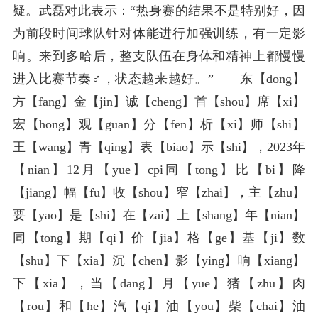
疑。武磊对此表示：“热身赛的结果不是特别好，因
为前段时间球队针对体能进行加强训练，有一定影
响。来到多哈后，整支队伍在身体和精神上都慢慢
进入比赛节奏♂️，状态越来越好。” 东【dong】
方【fang】金【jin】诚【cheng】首【shou】席【xi】
宏【hong】观【guan】分【fen】析【xi】师【shi】
王【wang】青【qing】表【biao】示【shi】，2023年
【nian】12月【yue】cpi同【tong】比【bi】降
【jiang】幅【fu】收【shou】窄【zhai】，主【zhu】
要【yao】是【shi】在【zai】上【shang】年【nian】
同【tong】期【qi】价【jia】格【ge】基【ji】数
【shu】下【xia】沉【chen】影【ying】响【xiang】
下【xia】，当【dang】月【yue】猪【zhu】肉
【rou】和【he】汽【qi】油【you】柴【chai】油