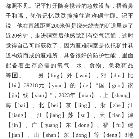
都照不见。记平打开随身携带的急救设备，捂着鼻
子和嘴，凭借记忆跌跌撞撞往避难硐室挪。记平
说，他在直线距离200米但是绕来绕去的矿道里走了
近20分钟，走进硐室后他感觉到有空气流通，这时
觉得自己可能获救了，因为避难硐室是依托矿井巷
道构筑而成的避难所，具备很好的防护性能，里面
配备着生存必需的氧气、水、食物、急救药品
等#️⃣。 另【ling】外【wai】，对【dui】比
【bi】39218元【yuan】的【de】“国【guo】家
【jia】线【xian】”，2023年【nian】，上【shang】
海【hai】、北【bei】京【jing】、浙【zhe】江
【jiang】、江【jiang】苏【su】、天【tian】津
【jin】、广【guang】东【dong】、福【fu】建
【jian】、山【shan】东【dong】等【deng】8地