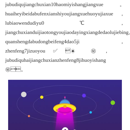
jubudiqujiangchuxian10haomiyishangjiangxue。
huaiheyibeidabufenxianshiyoujiangxuehuoyujiaxue，
lubiaowendudiyu0℃，
jiangchuxianduijiaotongyoujiaodayingxiangdedaolujiebin
quanshengdabudongbeifeng4dao5ji，
zhenfeng7jizuoyou✅☀️㊙️，
jubudiquhaijiangchuxianzhenfeng8jihuoyishang
㊙️。