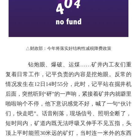
△财政部：今年将落实好结构性减税降费政策
钻炮眼、爆破、运煤……矿井内工友们重
复着日常工作，记平负责的内容是挖炮眼。反常的
情况发生在12日14时55分，此时，记平站在掘井机
后面，突然听到“砰”的一声响，紧接着矿井内就噼里
啪啦响个不停，他下意识感觉不好，喊了一句“伙计
们，快走吧”。话音刚落，现场信号、照明全断了，
短时间内，矿道内既无法呼吸又伸手不见五指，头
顶上平时能照30米远的矿灯，当时连一米外的东西